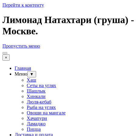
Перейти к контенту
Лимонад Натахтари (груша) -
Москве.
Пропустить меню
×
Главная
Меню
▼
Хаш
Сеты на углях
Шашлык
Хинкали
Люля-кебаб
Рыба на углях
Овощи на мангале
Хачапури
Ламаджо
Пицца
Доставка и оплата