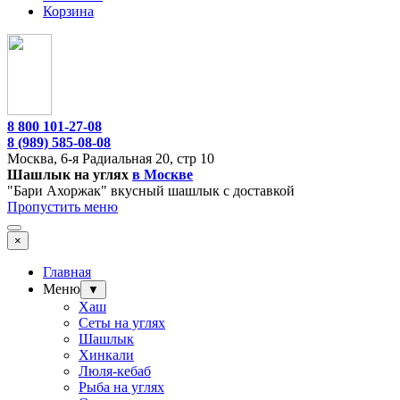
Корзина
8 800 101-27-08
8 (989) 585-08-08
Москва,
6-я Радиальная 20, стр 10
Шашлык на углях
в Москве
"Бари Ахоржак" вкусный шашлык с доставкой
Пропустить меню
×
Главная
Меню
▼
Хаш
Сеты на углях
Шашлык
Хинкали
Люля-кебаб
Рыба на углях