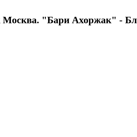
осква. "Бари Ахоржак" - Блю