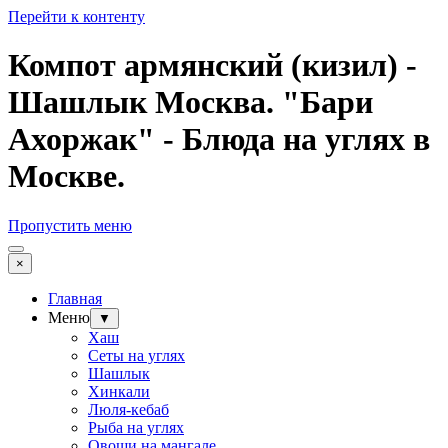
Перейти к контенту
Компот армянский (кизил) -
Шашлык Москва. "Бари
Ахоржак" - Блюда на углях в
Москве.
Пропустить меню
×
Главная
Меню
▼
Хаш
Сеты на углях
Шашлык
Хинкали
Люля-кебаб
Рыба на углях
Овощи на мангале