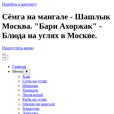
Перейти к контенту
Сёмга на мангале - Шашлык
Москва. "Бари Ахоржак" -
Блюда на углях в Москве.
Пропустить меню
×
Главная
Меню
▼
Хаш
Сеты на углях
Шашлык
Хинкали
Люля-кебаб
Рыба на углях
Овощи на мангале
Хачапури
Ламаджо