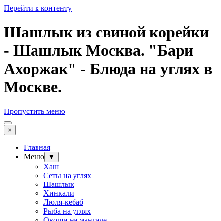
Перейти к контенту
Шашлык из свиной корейки
- Шашлык Москва. "Бари
Ахоржак" - Блюда на углях в
Москве.
Пропустить меню
×
Главная
Меню
▼
Хаш
Сеты на углях
Шашлык
Хинкали
Люля-кебаб
Рыба на углях
Овощи на мангале