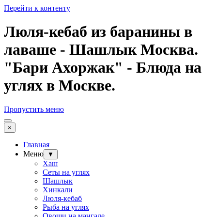
Перейти к контенту
Люля-кебаб из баранины в
лаваше - Шашлык Москва.
"Бари Ахоржак" - Блюда на
углях в Москве.
Пропустить меню
×
Главная
Меню
▼
Хаш
Сеты на углях
Шашлык
Хинкали
Люля-кебаб
Рыба на углях
Овощи на мангале