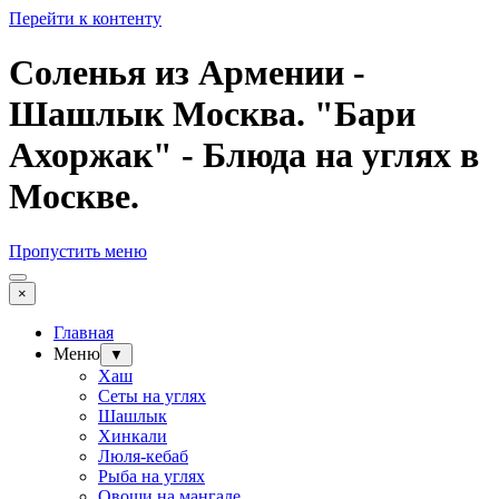
Перейти к контенту
Соленья из Армении -
Шашлык Москва. "Бари
Ахоржак" - Блюда на углях в
Москве.
Пропустить меню
×
Главная
Меню
▼
Хаш
Сеты на углях
Шашлык
Хинкали
Люля-кебаб
Рыба на углях
Овощи на мангале