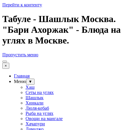
Перейти к контенту
Табуле - Шашлык Москва.
"Бари Ахоржак" - Блюда на
углях в Москве.
Пропустить меню
×
Главная
Меню
▼
Хаш
Сеты на углях
Шашлык
Хинкали
Люля-кебаб
Рыба на углях
Овощи на мангале
Хачапури
Ламаджо